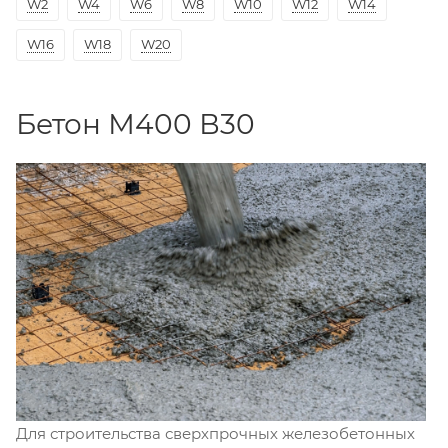
W2
W4
W6
W8
W10
W12
W14
W16
W18
W20
Бетон М400 В30
Для строительства сверхпрочных железобетонных