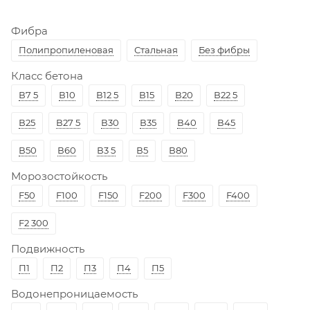
Фибра
Полипропиленовая
Стальная
Без фибры
Класс бетона
В7 5
В10
В12 5
В15
В20
В22 5
В25
В27 5
В30
В35
В40
В45
В50
В60
В3 5
В5
В80
Морозостойкость
F50
F100
F150
F200
F300
F400
F2 300
Подвижность
П1
П2
П3
П4
П5
Водонепроницаемость