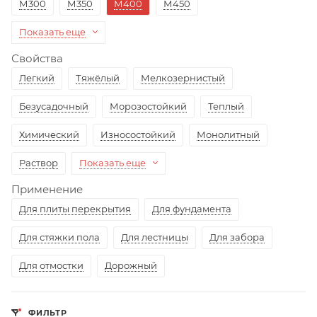
М300
М350
М400
М450
Показать еще
Свойства
Легкий
Тяжёлый
Мелкозернистый
Безусадочный
Морозостойкий
Теплый
Химический
Износостойкий
Монолитный
Раствор
Показать еще
Применение
Для плиты перекрытия
Для фундамента
Для стяжки пола
Для лестницы
Для забора
Для отмостки
Дорожный
ФИЛЬТР