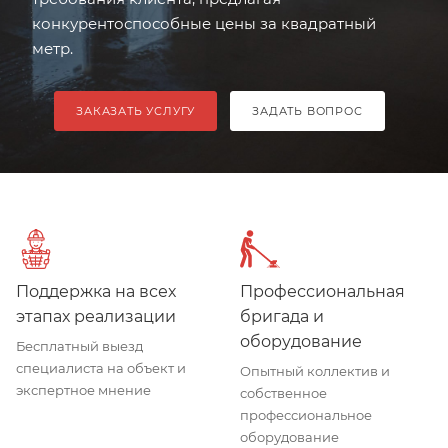
конкурентоспособные цены за квадратный
метр.
ЗАКАЗАТЬ УСЛУГУ
ЗАДАТЬ ВОПРОС
Поддержка на всех
Профессиональная
этапах реализации
бригада и
оборудование
Бесплатный выезд
специалиста на объект и
Опытный коллектив и
экспертное мнение
собственное
профессиональное
оборудование