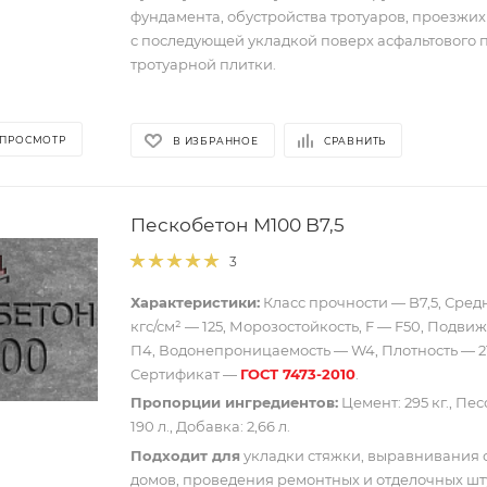
фундамента, обустройства тротуаров, проезжих 
с последующей укладкой поверх асфальтового 
тротуарной плитки.
 ПРОСМОТР
В ИЗБРАННОЕ
СРАВНИТЬ
Пескобетон М100 B7,5
3
Характеристики:
Класс прочности — B7,5, Сред
кгс/см² — 125, Морозостойкость, F — F50, Подвиж
П4, Водонепроницаемость — W4, Плотность — 21
Сертификат —
ГОСТ 7473-2010
.
Пропорции ингредиентов:
Цемент: 295 кг., Песо
190 л., Добавка: 2,66 л.
Подходит для
укладки стяжки, выравнивания 
домов, проведения ремонтных и отделочных шт