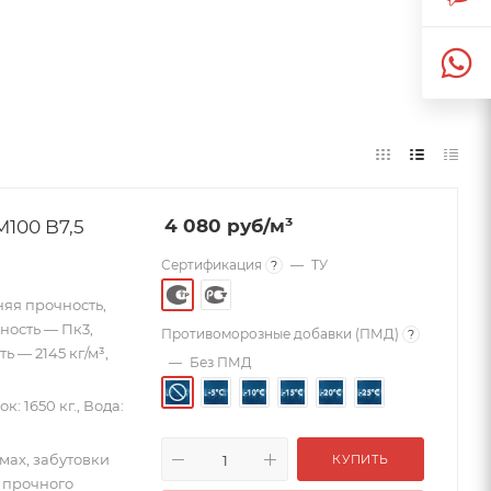
100 B7,5
4 080
руб
/м³
Сертификация
—
ТУ
?
няя прочность,
жность — Пк3,
Противоморозные добавки (ПМД)
?
 — 2145 кг/м³,
—
Без ПМД
к: 1650 кг., Вода:
мах, забутовки
КУПИТЬ
 прочного