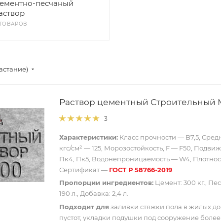
ементно-песчаный
аствор
 ТОВАРОВ
астание)
Раствор цементный Строительный М
3
Характеристики:
Класс прочности — B7,5, Сред
кгс/см² — 125, Морозостойкость, F — F50, Подви
Пк4, Пк5, Водонепроницаемость — W4, Плотность
Сертификат —
ГОСТ Р 58766-2019
.
Пропорции ингредиентов:
Цемент: 300 кг., Песо
190 л., Добавка: 2,4 л.
Подходит для
заливки стяжки пола в жилых до
пустот, укладки подушки под сооружение более