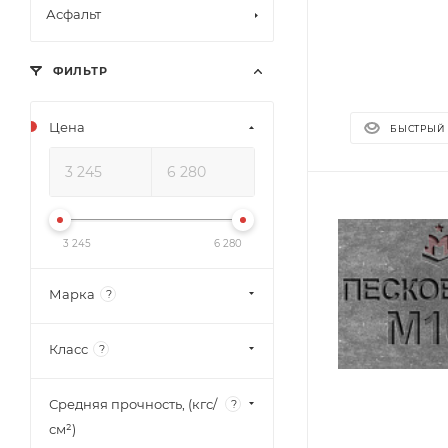
Асфальт
ФИЛЬТР
Цена
БЫСТРЫЙ
3 245
6 280
Марка
?
Класс
?
Средняя прочность, (кгс/
?
см²)