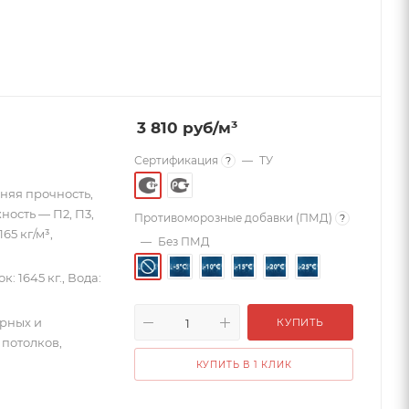
3 810
руб
/м³
Сертификация
—
ТУ
?
дняя прочность,
ность — П2, П3,
Противоморозные добавки (ПМД)
?
5 кг/м³,
—
Без ПМД
к: 1645 кг., Вода:
рных и
КУПИТЬ
 потолков,
КУПИТЬ В 1 КЛИК