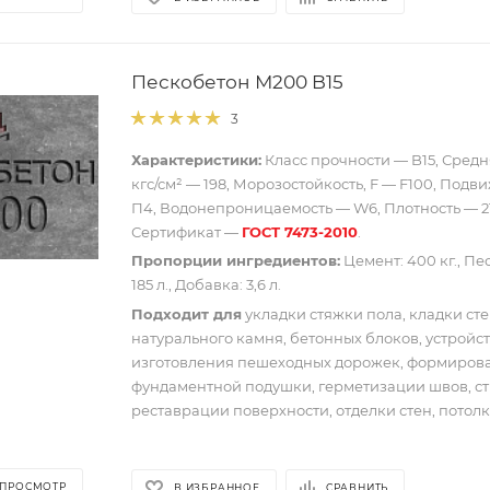
Пескобетон М200 B15
3
Характеристики:
Класс прочности — B15, Средн
кгс/см² — 198, Морозостойкость, F — F100, Подви
П4, Водонепроницаемость — W6, Плотность — 219
Сертификат —
ГОСТ 7473-2010
.
Пропорции ингредиентов:
Цемент: 400 кг., Песо
185 л., Добавка: 3,6 л.
Подходит для
укладки стяжки пола, кладки сте
натурального камня, бетонных блоков, устройст
изготовления пешеходных дорожек, формирова
фундаментной подушки, герметизации швов, ст
реставрации поверхности, отделки стен, потолк
 ПРОСМОТР
В ИЗБРАННОЕ
СРАВНИТЬ