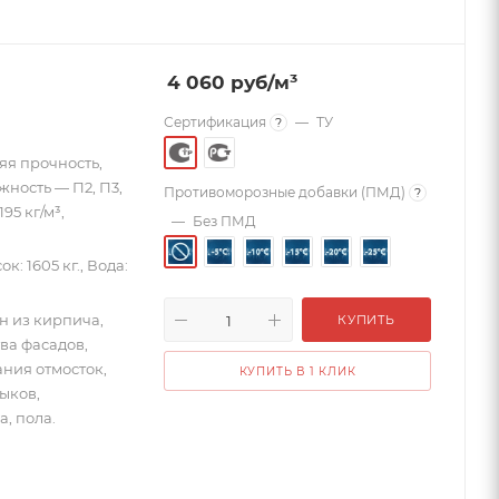
4 060
руб
/м³
Сертификация
—
ТУ
?
яя прочность,
жность — П2, П3,
Противоморозные добавки (ПМД)
?
5 кг/м³,
—
Без ПМД
к: 1605 кг., Вода:
н из кирпича,
КУПИТЬ
ва фасадов,
ния отмосток,
КУПИТЬ В 1 КЛИК
ыков,
а, пола.