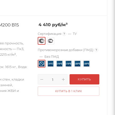
М200 B15
4 410
руб
/м³
Сертификация
—
ТУ
?
яя прочность,
ижность — Пк3,
Противоморозные добавки (ПМД)
?
15 кг/м³,
—
Без ПМД
к: 1615 кг., Вода:
 стен, кладки
КУПИТЬ
камней,
ения ЖБИ и
КУПИТЬ В 1 КЛИК