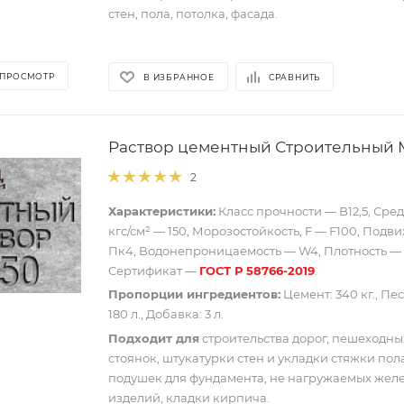
стен, пола, потолка, фасада.
 ПРОСМОТР
В ИЗБРАННОЕ
СРАВНИТЬ
Раствор цементный Строительный М
2
Характеристики:
Класс прочности — B12,5, Сре
кгс/см² — 150, Морозостойкость, F — F100, Подв
Пк4, Водонепроницаемость — W4, Плотность — 2
Сертификат —
ГОСТ Р 58766-2019
.
Пропорции ингредиентов:
Цемент: 340 кг., Песо
180 л., Добавка: 3 л.
Подходит для
строительства дорог, пешеходны
стоянок, штукатурки стен и укладки стяжки пол
подушек для фундамента, не нагружаемых жел
изделий, кладки кирпича.