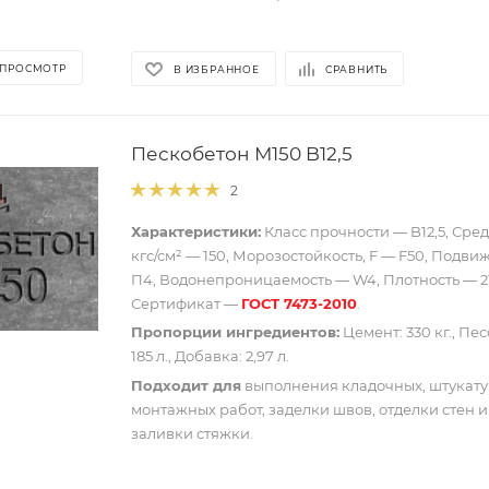
 ПРОСМОТР
В ИЗБРАННОЕ
СРАВНИТЬ
Пескобетон М150 B12,5
2
Характеристики:
Класс прочности — B12,5, Сре
кгс/см² — 150, Морозостойкость, F — F50, Подвиж
П4, Водонепроницаемость — W4, Плотность — 216
Сертификат —
ГОСТ 7473-2010
.
Пропорции ингредиентов:
Цемент: 330 кг., Песо
185 л., Добавка: 2,97 л.
Подходит для
выполнения кладочных, штукату
монтажных работ, заделки швов, отделки стен и
заливки стяжки.