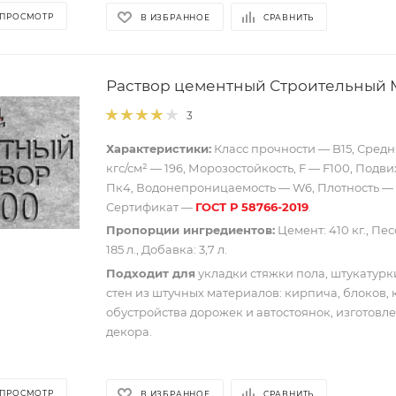
 ПРОСМОТР
В ИЗБРАННОЕ
СРАВНИТЬ
Раствор цементный Строительный 
3
Характеристики:
Класс прочности — B15, Средн
кгс/см² — 196, Морозостойкость, F — F100, Подв
Пк4, Водонепроницаемость — W6, Плотность — 22
Сертификат —
ГОСТ Р 58766-2019
.
Пропорции ингредиентов:
Цемент: 410 кг., Песо
185 л., Добавка: 3,7 л.
Подходит для
укладки стяжки пола, штукатурки
стен из штучных материалов: кирпича, блоков, 
обустройства дорожек и автостоянок, изготовл
декора.
 ПРОСМОТР
В ИЗБРАННОЕ
СРАВНИТЬ