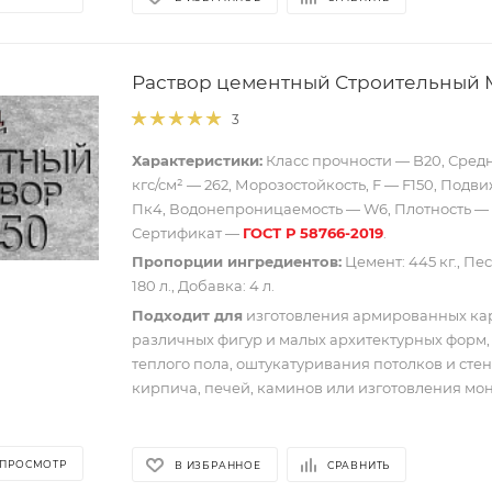
Раствор цементный Строительный 
3
Характеристики:
Класс прочности — B20, Средн
кгс/см² — 262, Морозостойкость, F — F150, Подв
Пк4, Водонепроницаемость — W6, Плотность — 2
Сертификат —
ГОСТ Р 58766-2019
.
Пропорции ингредиентов:
Цемент: 445 кг., Песо
180 л., Добавка: 4 л.
Подходит для
изготовления армированных ка
различных фигур и малых архитектурных форм,
теплого пола, оштукатуривания потолков и стен
кирпича, печей, каминов или изготовления мон
 ПРОСМОТР
В ИЗБРАННОЕ
СРАВНИТЬ