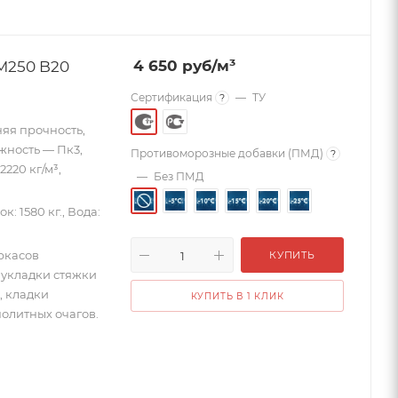
М250 B20
4 650
руб
/м³
Сертификация
—
ТУ
?
яя прочность,
ижность — Пк3,
Противоморозные добавки (ПМД)
?
220 кг/м³,
—
Без ПМД
к: 1580 кг., Вода:
ркасов
КУПИТЬ
 укладки стяжки
, кладки
КУПИТЬ В 1 КЛИК
олитных очагов.