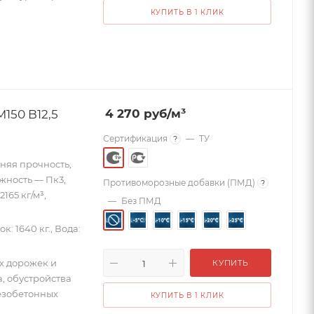
КУПИТЬ В 1 КЛИК
150 B12,5
4 270
руб
/м³
Сертификация
—
ТУ
?
дняя прочность,
ижность — Пк3,
Противоморозные добавки (ПМД)
?
165 кг/м³,
—
Без ПМД
к: 1640 кг., Вода:
х дорожек и
КУПИТЬ
а, обустройства
езобетонных
КУПИТЬ В 1 КЛИК