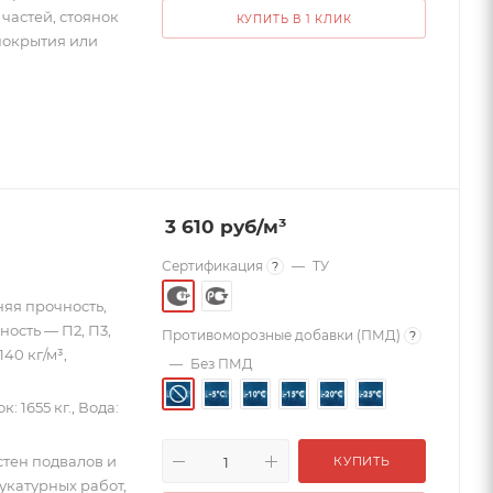
частей, стоянок
КУПИТЬ В 1 КЛИК
покрытия или
3 610
руб
/м³
Сертификация
—
ТУ
?
няя прочность,
ность — П2, П3,
Противоморозные добавки (ПМД)
?
40 кг/м³,
—
Без ПМД
к: 1655 кг., Вода:
стен подвалов и
КУПИТЬ
укатурных работ,