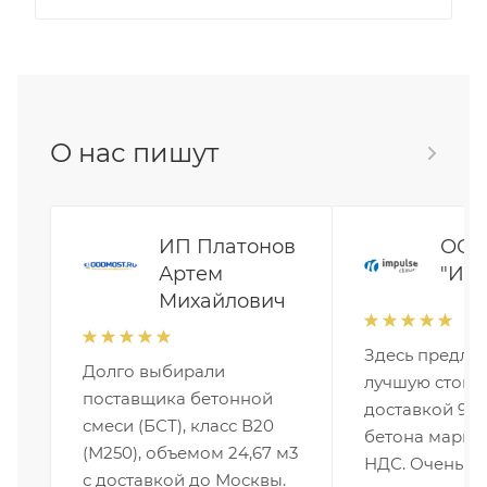
О нас пишут
ИП Платонов
ОО
Артем
"Имп
Михайлович
Здесь предло
Долго выбирали
лучшую стоим
поставщика бетонной
доставкой 9-т
смеси (БСТ), класс В20
бетона марки 
(М250), объемом 24,67 м3
НДС. Очень уд
с доставкой до Москвы.