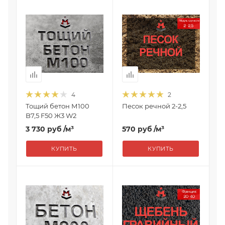
4
2
Тощий бетон М100
Песок речной 2-2,5
B7,5 F50 Ж3 W2
3 730 руб
/м³
570 руб
/м³
КУПИТЬ
КУПИТЬ