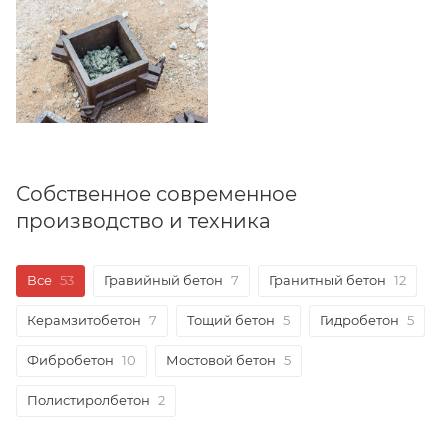
Собственное современное
производство и техника
Все
53
Гравийный бетон
7
Гранитный бетон
12
Керамзитобетон
7
Тощий бетон
5
Гидробетон
5
Фибробетон
10
Мостовой бетон
5
Полистиролбетон
2