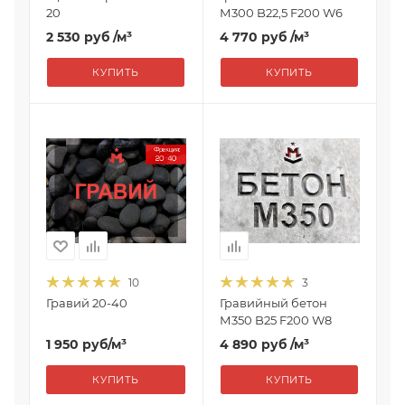
20
М300 B22,5 F200 W6
2 530 руб
/м³
4 770 руб
/м³
КУПИТЬ
КУПИТЬ
10
3
Гравий 20-40
Гравийный бетон
М350 B25 F200 W8
1 950
руб
/м³
4 890 руб
/м³
КУПИТЬ
КУПИТЬ