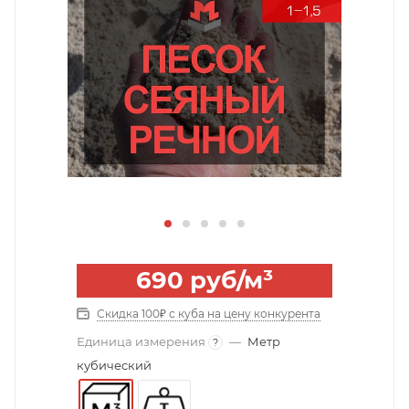
690
руб
/м³
Скидка 100₽ с куба на цену конкурента
Единица измерения
—
Метр
?
кубический