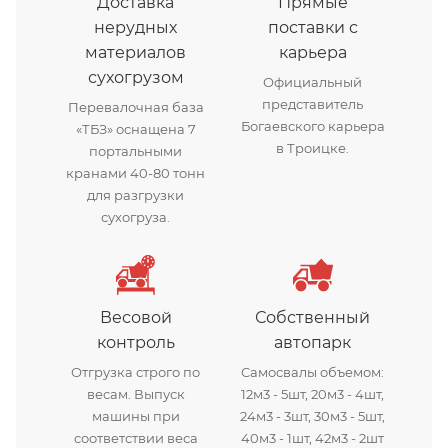
Доставка
Прямые
нерудных
поставки с
материалов
карьера
сухогрузом
Официальный
представитель
Перевалочная база
Богаевского карьера
«ТБЗ» оснащена 7
в Троицке.
портальными
кранами 40-80 тонн
для разгрузки
сухогруза.
Весовой
Собственный
контроль
автопарк
Отгрузка строго по
Самосвалы объемом:
весам. Выпуск
12м3 - 5шт, 20м3 - 4шт,
машины при
24м3 - 3шт, 30м3 - 5шт,
соответствии веса
40м3 - 1шт, 42м3 - 2шт