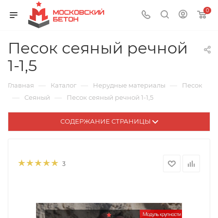
0
Песок сеяный речной
1-1,5
—
—
—
Главная
Каталог
Нерудные материалы
Песок
—
—
Сеяный
Песок сеяный речной 1-1,5
СОДЕРЖАНИЕ СТРАНИЦЫ
3